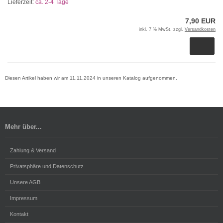
Lieferzeit:
ca. 2-4 Tage
7,90 EUR
inkl. 7 % MwSt. zzgl.
Versandkosten
Diesen Artikel haben wir am 11.11.2024 in unseren Katalog aufgenommen.
Mehr über...
Zahlung & Versand
Privatsphäre und Datenschutz
Unsere AGB
Impressum
Kontakt