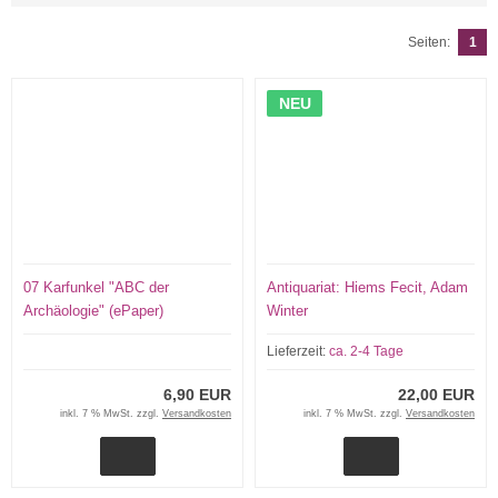
Seiten:
1
NEU
07 Karfunkel "ABC der
Antiquariat: Hiems Fecit, Adam
Archäologie" (ePaper)
Winter
Lieferzeit:
ca. 2-4 Tage
6,90 EUR
22,00 EUR
inkl. 7 % MwSt. zzgl.
Versandkosten
inkl. 7 % MwSt. zzgl.
Versandkosten