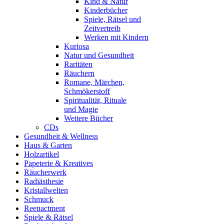
Kind & Natur
Kinderbücher
Spiele, Rätsel und
Zeitvertreib
Werken mit Kindern
Kuriosa
Natur und Gesundheit
Raritäten
Räuchern
Romane, Märchen,
Schmökerstoff
Spiritualität, Rituale
und Magie
Weitere Bücher
CDs
Gesundheit & Wellness
Haus & Garten
Holzartikel
Papeterie & Kreatives
Räucherwerk
Radiästhesie
Kristallwelten
Schmuck
Reenactment
Spiele & Rätsel