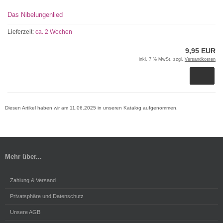
Das Nibelungenlied
Lieferzeit:
ca. 2 Wochen
9,95 EUR
inkl. 7 % MwSt. zzgl.
Versandkosten
Diesen Artikel haben wir am 11.06.2025 in unseren Katalog aufgenommen.
Mehr über...
Zahlung & Versand
Privatsphäre und Datenschutz
Unsere AGB