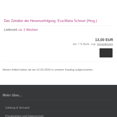
Das Zeitalter der Hexenverfolgung, Eva-Maria Schnurr (Hrsg.)
Lieferzeit:
ca. 2 Wochen
13,00 EUR
inkl. 7 % MwSt. zzgl.
Versandkosten
Diesen Artikel haben wir am 12.03.2024 in unseren Katalog aufgenommen.
Mehr über...
Zahlung & Versand
Privatsphäre und Datenschutz