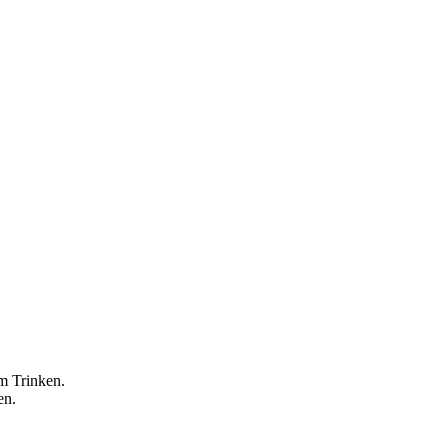
um Trinken.
en.