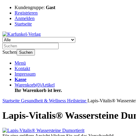
Kundengruppe:
Gast
Registrieren
Anmelden
Startseite
Suchen
Suchen
Menü
Kontakt
Impressum
Kasse
Warenkorb
(
0
)
Artikel
Ihr Warenkorb ist leer.
Startseite
Gesundheit & Wellness
Heilsteine
Lapis-Vitalis® Wasserste
Lapis-Vitalis® Wassersteine Du
Für eine größere Ansicht klicken Sie auf das Vorschaubild