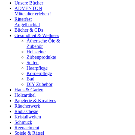
Unsere Bücher
ADVENTON
Mittelalter erleben !
Ritterfest
Angelbachtal
Bücher & CDs
Gesundheit & Wellness
Ätherische Öle &
Zubehör
Heilsteine
Zirbenprodukte
Seifen
Haarpflege
Körperpflege
Bad
DIY-Zubehör
Haus & Garten
Holzartikel
Papeterie & Kreatives
Räucherwerk
Radiästhesie
Kristallwelten
Schmuck
Reenactment
Spiele & Rätsel