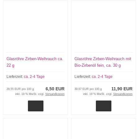
Glasröhre Zirben-Weihrauch ca.
Glasröhre Zirben-Weihrauch mit
22 g
Bio-Zirbenöl fein, ca. 30 g
Lieferzeit:
ca. 2-4 Tage
Lieferzeit:
ca. 2-4 Tage
6,50 EUR
11,90 EUR
29,55 EUR pro 100 g
39,67 EUR pro 100 g
inkl. 19 % MwSt. zzgl.
Versandkosten
inkl. 19 % MwSt. zzgl.
Versandkosten