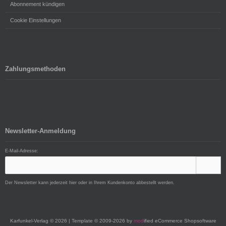
Abonnement kündigen
Cookie Einstellungen
Zahlungsmethoden
Newsletter-Anmeldung
E-Mail-Adresse:
Der Newsletter kann jederzeit hier oder in Ihrem Kundenkonto abbestellt werden.
Karfunkel-Verlag © 2026 | Template © 2009-2026 by
mod
ified eCommerce Shopsoftware