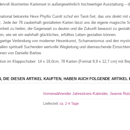
ervoll illustriertes Kartenset in außergewöhnlich hochwertiger Ausstattung – 
rnational bekannte Hexe Phyllis Curott schuf ein Tarot-Set, das uns direkt m
t. Jede der 78 zauberhaft gestalteten Karten lässt uns die eigene magische S
nheit zu heilen, die Gegenwart zu deuten und die Zukunft bewusst zu gestalt
en, wie wir ein wahrhaft glückliches, erfülltes Leben gestalten können.
igartige Verbindung von moderner Hexenkunst, Schamanismus und den mystis
allen spirituell Suchenden wertvolle Wegleitung und überraschende Einsichten
ionen von Danielle Barlow.
ion im Klappschuber: 14 x 19,0cm, 78 Karten (Format 8,9 x 12,7 cm) mit Beg
, DIE DIESEN ARTIKEL KAUFTEN, HABEN AUCH FOLGENDE ARTIKEL 
Immerwährender Jahreskreis-Kalender, Jeanne Rul
Lieferzeit:
ca. 2-4 Tage