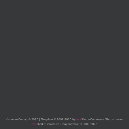
Karfunkel-Verlag © 2026 | Template © 2009-2026 by
mod
ified eCommerce Shopsoftware
mod
ified eCommerce Shopsoftware © 2009-2026