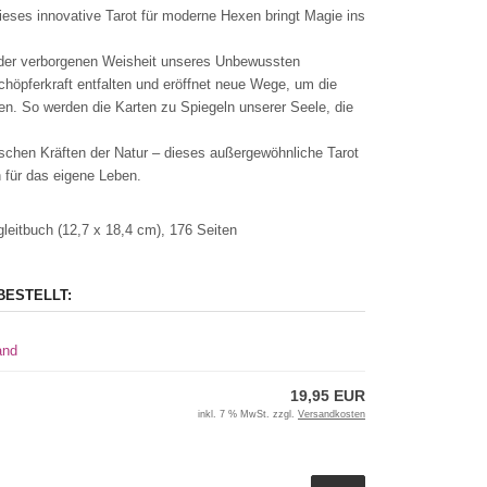
dieses innovative Tarot für moderne Hexen bringt Magie ins
it der verborgenen Weisheit unseres Unbewussten
chöpferkraft entfalten und eröffnet neue Wege, um die
en. So werden die Karten zu Spiegeln unserer Seele, die
chen Kräften der Natur – dieses außergewöhnliche Tarot
 für das eigene Leben.
leitbuch (12,7 x 18,4 cm), 176 Seiten
BESTELLT:
and
19,95 EUR
inkl. 7 % MwSt. zzgl.
Versandkosten