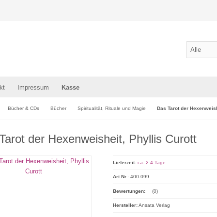
kt
Impressum
Kasse
Bücher & CDs
Bücher
Spiritualität, Rituale und Magie
Das Tarot der Hexenweishe
Tarot der Hexenweisheit, Phyllis Curott
Lieferzeit:
ca. 2-4 Tage
Art.Nr.:
400-099
Bewertungen:
(0)
Hersteller:
Ansata Verlag