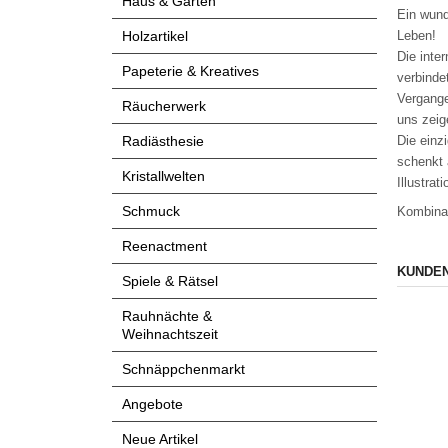
Haus & Garten
Ein wund
Leben!
Holzartikel
Die inte
Papeterie & Kreatives
verbinde
Vergange
Räucherwerk
uns zeig
Die einz
Radiästhesie
schenkt 
Kristallwelten
Illustrat
Schmuck
Kombinat
Reenactment
KUNDEN
Spiele & Rätsel
Rauhnächte &
Weihnachtszeit
Schnäppchenmarkt
Angebote
Neue Artikel