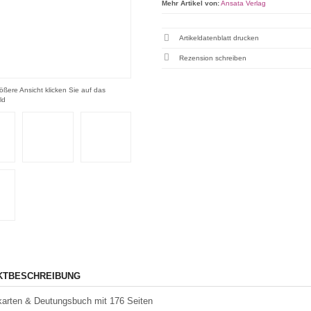
Mehr Artikel von:
Ansata Verlag
Artikeldatenblatt drucken
Rezension schreiben
ößere Ansicht klicken Sie auf das
ld
KTBESCHREIBUNG
karten & Deutungsbuch mit 176 Seiten