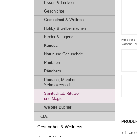
Essen & Trinken
Geschichte
Gesundheit & Wellness
Hobby & Selbermachen
Kinder & Jugend
Für eine gr
Vorschaubi
Kuriosa
Natur und Gesundheit
Raritäten
Räuchern
Romane, Märchen,
Schmökerstoff
Spiritualität, Rituale
und Magie
Weitere Bücher
CDs
PRODU
Gesundheit & Wellness
78 Tarot