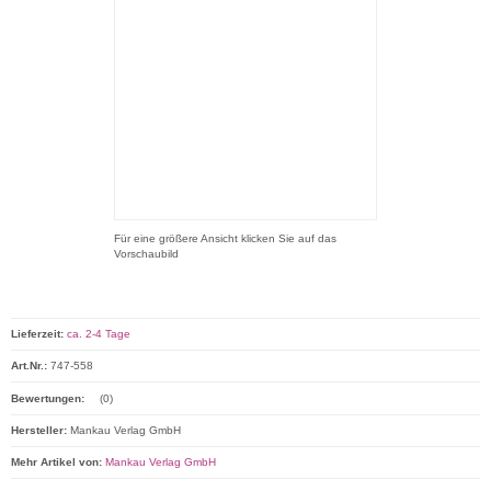
Für eine größere Ansicht klicken Sie auf das
Vorschaubild
Lieferzeit:
ca. 2-4 Tage
Art.Nr.:
747-558
Bewertungen:
(0)
Hersteller:
Mankau Verlag GmbH
Mehr Artikel von:
Mankau Verlag GmbH