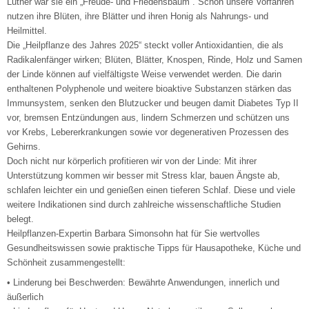
Luther war sie ein „Freude- und Friedensbaum“. Schon unsere Vorfahren
nutzen ihre Blüten, ihre Blätter und ihren Honig als Nahrungs- und
Heilmittel.
Die „Heilpflanze des Jahres 2025“ steckt voller Antioxidantien, die als
Radikalenfänger wirken; Blüten, Blätter, Knospen, Rinde, Holz und Samen
der Linde können auf vielfältigste Weise verwendet werden. Die darin
enthaltenen Polyphenole und weitere bioaktive Substanzen stärken das
Immunsystem, senken den Blutzucker und beugen damit Diabetes Typ II
vor, bremsen Entzündungen aus, lindern Schmerzen und schützen uns
vor Krebs, Lebererkrankungen sowie vor degenerativen Prozessen des
Gehirns.
Doch nicht nur körperlich profitieren wir von der Linde: Mit ihrer
Unterstützung kommen wir besser mit Stress klar, bauen Ängste ab,
schlafen leichter ein und genießen einen tieferen Schlaf. Diese und viele
weitere Indikationen sind durch zahlreiche wissenschaftliche Studien
belegt.
Heilpflanzen-Expertin Barbara Simonsohn hat für Sie wertvolles
Gesundheitswissen sowie praktische Tipps für Hausapotheke, Küche und
Schönheit zusammengestellt:
• Linderung bei Beschwerden: Bewährte Anwendungen, innerlich und
äußerlich