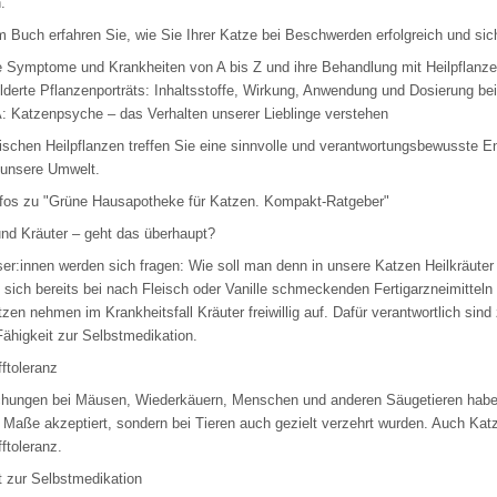
.
m Buch erfahren Sie, wie Sie Ihrer Katze bei Beschwerden erfolgreich und sic
e Symptome und Krankheiten von A bis Z und ihre Behandlung mit Heilpflanz
ilderte Pflanzenporträts: Inhaltsstoffe, Wirkung, Anwendung und Dosierung be
 Katzenpsyche – das Verhalten unserer Lieblinge verstehen
ischen Heilpflanzen treffen Sie eine sinnvolle und verantwortungsbewusste En
 unsere Umwelt.
fos zu "Grüne Hausapotheke für Katzen. Kompakt-Ratgeber"
nd Kräuter – geht das überhaupt?
ser:innen werden sich fragen: Wie soll man denn in unsere Katzen Heilkräuter
 sich bereits bei nach Fleisch oder Vanille schmeckenden Fertigarzneimitteln
tzen nehmen im Krankheitsfall Kräuter freiwillig auf. Dafür verantwortlich sin
Fähigkeit zur Selbstmedikation.
fftoleranz
hungen bei Mäusen, Wiederkäuern, Menschen und anderen Säugetieren haben ge
Maße akzeptiert, sondern bei Tieren auch gezielt verzehrt wurden. Auch Katz
fftoleranz.
t zur Selbstmedikation