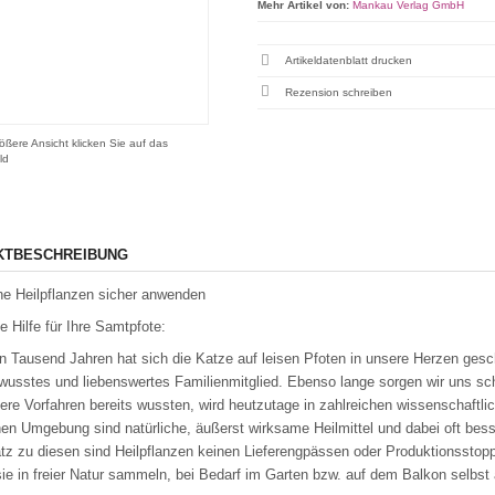
Mehr Artikel von:
Mankau Verlag GmbH
Artikeldatenblatt drucken
Rezension schreiben
ößere Ansicht klicken Sie auf das
ld
KTBESCHREIBUNG
e Heilpflanzen sicher anwenden
e Hilfe für Ihre Samtpfote:
en Tausend Jahren hat sich die Katze auf leisen Pfoten in unsere Herzen gesc
wusstes und liebenswertes Familienmitglied. Ebenso lange sorgen wir uns s
re Vorfahren bereits wussten, wird heutzutage in zahlreichen wissenschaftli
en Umgebung sind natürliche, äußerst wirksame Heilmittel und dabei oft bes
z zu diesen sind Heilpflanzen keinen Lieferengpässen oder Produktionsstopps
ie in freier Natur sammeln, bei Bedarf im Garten bzw. auf dem Balkon selbst