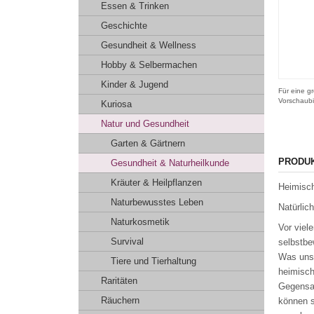
Essen & Trinken
Geschichte
Gesundheit & Wellness
Hobby & Selbermachen
Kinder & Jugend
Für eine gr
Vorschaubi
Kuriosa
Natur und Gesundheit
Garten & Gärtnern
PRODU
Gesundheit & Naturheilkunde
Kräuter & Heilpflanzen
Heimisch
Naturbewusstes Leben
Natürlich
Naturkosmetik
Vor viel
Survival
selbstbe
Was unse
Tiere und Tierhaltung
heimisch
Raritäten
Gegensat
Räuchern
können s