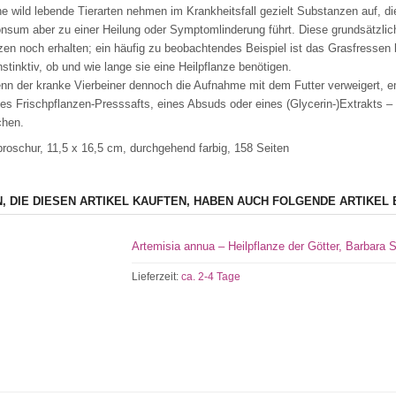
he wild lebende Tierarten nehmen im Krankheitsfall gezielt Substanzen auf, 
nsum aber zu einer Heilung oder Symptomlinderung führt. Diese grundsätzlich
en noch erhalten; ein häufig zu beobachtendes Beispiel ist das Grasfressen
nstinktiv, ob und wie lange sie eine Heilpflanze benötigen.
nn der kranke Vierbeiner dennoch die Aufnahme mit dem Futter verweigert, emp
es Frischpflanzen-Presssafts, eines Absuds oder eines (Glycerin-)Extrakts – m
chen.
roschur, 11,5 x 16,5 cm, durchgehend farbig, 158 Seiten
, DIE DIESEN ARTIKEL KAUFTEN, HABEN AUCH FOLGENDE ARTIKEL 
Artemisia annua – Heilpflanze der Götter, Barbara
Lieferzeit:
ca. 2-4 Tage