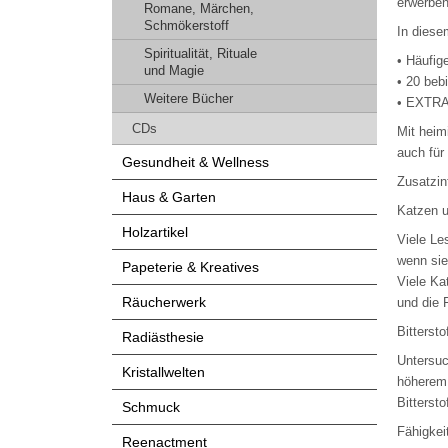
erwerben
Romane, Märchen,
Schmökerstoff
In diese
Spiritualität, Rituale
• Häufig
und Magie
• 20 beb
Weitere Bücher
• EXTRA:
CDs
Mit heim
auch für
Gesundheit & Wellness
Zusatzin
Haus & Garten
Katzen u
Holzartikel
Viele Le
wenn sie
Papeterie & Kreatives
Viele Ka
Räucherwerk
und die 
Bittersto
Radiästhesie
Untersuc
Kristallwelten
höherem 
Bittersto
Schmuck
Fähigkei
Reenactment