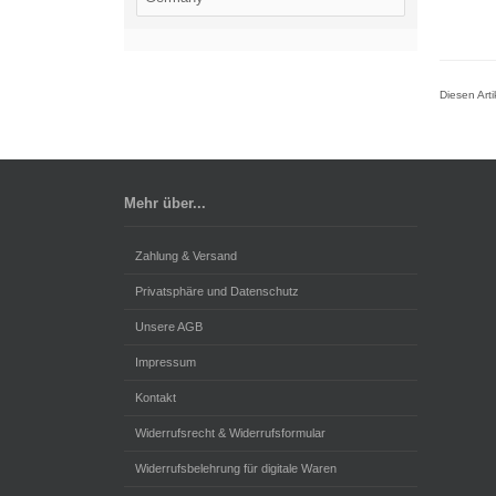
Diesen Art
Mehr über...
Zahlung & Versand
Privatsphäre und Datenschutz
Unsere AGB
Impressum
Kontakt
Widerrufsrecht & Widerrufsformular
Widerrufsbelehrung für digitale Waren