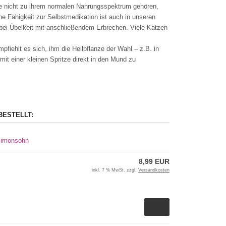
die nicht zu ihrem normalen Nahrungsspektrum gehören,
e Fähigkeit zur Selbstmedikation ist auch in unseren
 bei Übelkeit mit anschließendem Erbrechen. Viele Katzen
fiehlt es sich, ihm die Heilpflanze der Wahl – z.B. in
it einer kleinen Spritze direkt in den Mund zu
BESTELLT:
 Simonsohn
8,99 EUR
inkl. 7 % MwSt. zzgl.
Versandkosten