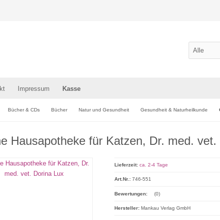
kt
Impressum
Kasse
Bücher & CDs
Bücher
Natur und Gesundheit
Gesundheit & Naturheilkunde
e Hausapotheke für Katzen, Dr. med. vet.
Lieferzeit:
ca. 2-4 Tage
Art.Nr.:
746-551
Bewertungen:
(0)
Hersteller:
Mankau Verlag GmbH