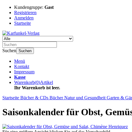
Kundengruppe:
Gast
Registrieren
Anmelden
Startseite
Suchen
Suchen
Menü
Kontakt
Impressum
Kasse
Warenkorb
(
0
)
Artikel
Ihr Warenkorb ist leer.
Startseite
Bücher & CDs
Bücher
Natur und Gesundheit
Garten & Gär
Saisonkalender für Obst, Gemü
Für eine größere Ansicht klicken Sie auf das Vorschaubild