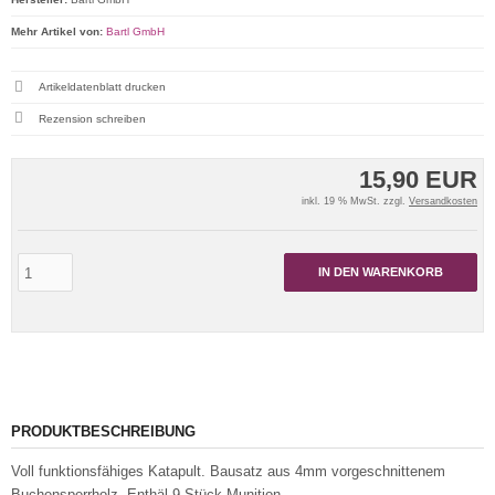
Mehr Artikel von:
Bartl GmbH
Artikeldatenblatt drucken
Rezension schreiben
15,90 EUR
inkl. 19 % MwSt. zzgl.
Versandkosten
IN DEN WARENKORB
PRODUKTBESCHREIBUNG
Voll funktionsfähiges Katapult. Bausatz aus 4mm vorgeschnittenem
Buchensperrholz. Enthäl 9 Stück Munition.