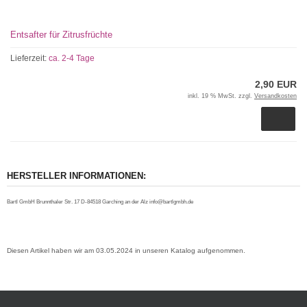
Entsafter für Zitrusfrüchte
Lieferzeit:
ca. 2-4 Tage
2,90 EUR
inkl. 19 % MwSt. zzgl.
Versandkosten
HERSTELLER INFORMATIONEN:
Bartl GmbH Brunnthaler Str. 17 D-84518 Garching an der Alz info@bartlgmbh.de
Diesen Artikel haben wir am 03.05.2024 in unseren Katalog aufgenommen.