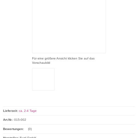
Für eine größere Ansicht klicken Sie auf das
Vorschaubild
Lieferzeit:
ca. 2-4 Tage
Art.Nr.:
015-002
Bewertungen:
(0)
Hersteller:
Bartl GmbH