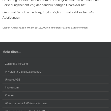
Forschungsbericht vor, der handbuchartigen Charakter hat.
Geb., mit Schutzumschlag, 15,4 x 22,6 cm, mit zahlreichen s/w
Abbildungen
Diesen Artikel haben wir am 19.11.2025 in unseren Katalog aufgenommen.
Mehr über...
Zahlung & Versand
Privatsphäre und Datenschutz
Unsere AGB
Impressum
Kontakt
Widerrufsrecht & Widerrufsformular