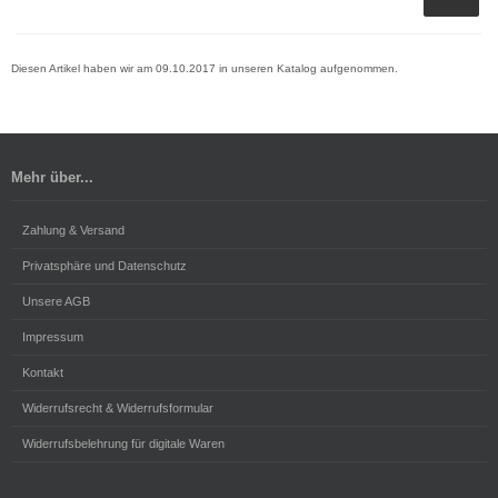
Diesen Artikel haben wir am 09.10.2017 in unseren Katalog aufgenommen.
Mehr über...
Zahlung & Versand
Privatsphäre und Datenschutz
Unsere AGB
Impressum
Kontakt
Widerrufsrecht & Widerrufsformular
Widerrufsbelehrung für digitale Waren