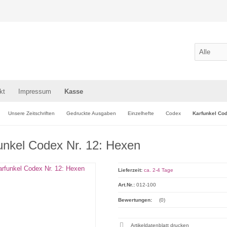
kt
Impressum
Kasse
Unsere Zeitschriften
Gedruckte Ausgaben
Einzelhefte
Codex
Karfunkel Cod
unkel Codex Nr. 12: Hexen
Lieferzeit:
ca. 2-4 Tage
Art.Nr.:
012-100
Bewertungen:
(0)
Artikeldatenblatt drucken