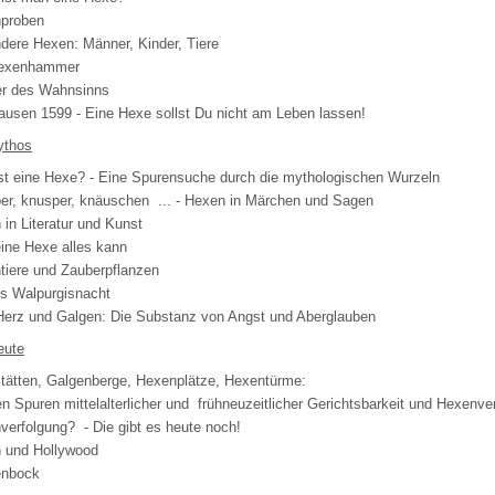
proben
dere Hexen: Männer, Kinder, Tiere
exenhammer
r des Wahnsinns
ausen 1599 - Eine Hexe sollst Du nicht am Leben lassen!
thos
st eine Hexe? - Eine Spurensuche durch die mythologischen Wurzeln
er, knusper, knäuschen
... - Hexen in Märchen und Sagen
in Literatur und Kunst
ine Hexe alles kann
tiere und Zauberpflanzen
s Walpurgisnacht
 Herz und Galgen: Die Substanz von Angst und Aberglauben
eute
stätten, Galgenberge, Hexenplätze, Hexentürme:
n Spuren mittelalterlicher und frühneuzeitlicher Gerichtsbarkeit und Hexenve
verfolgung? - Die gibt es heute noch!
 und Hollywood
nbock