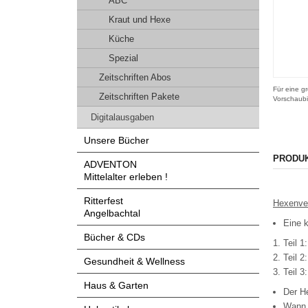
ABC
Kraut und Hexe
Küche
Spezial
Zeitschriften Abos
Für eine gr
Zeitschriften Pakete
Vorschaubi
Digitalausgaben
Unsere Bücher
PRODU
ADVENTON
Mittelalter erleben !
Ritterfest
Hexenve
Angelbachtal
Eine 
Bücher & CDs
Teil 1
Teil 2:
Gesundheit & Wellness
Teil 3
Haus & Garten
Der H
Wann 