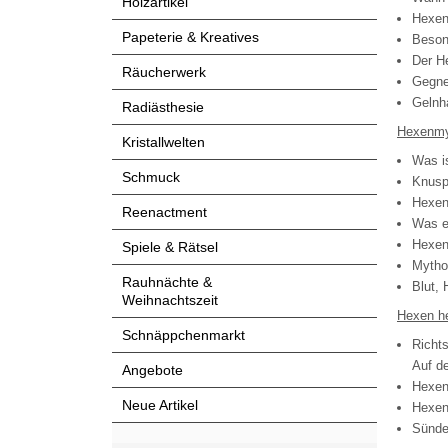
Holzartikel
Hexen
Papeterie & Kreatives
Beson
Der H
Räucherwerk
Gegne
Gelnh
Radiästhesie
Hexenmy
Kristallwelten
Was i
Schmuck
Knusp
Hexen 
Reenactment
Was e
Hexen
Spiele & Rätsel
Mytho
Rauhnächte &
Blut,
Weihnachtszeit
Hexen h
Schnäppchenmarkt
Richt
Auf de
Angebote
Hexen
Neue Artikel
Hexen
Sünde