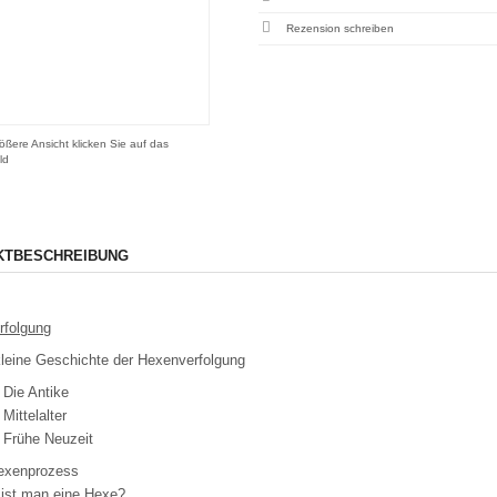
Rezension schreiben
ößere Ansicht klicken Sie auf das
ld
KTBESCHREIBUNG
rfolgung
kleine Geschichte der Hexenverfolgung
: Die Antike
 Mittelalter
: Frühe Neuzeit
exenprozess
ist man eine Hexe?