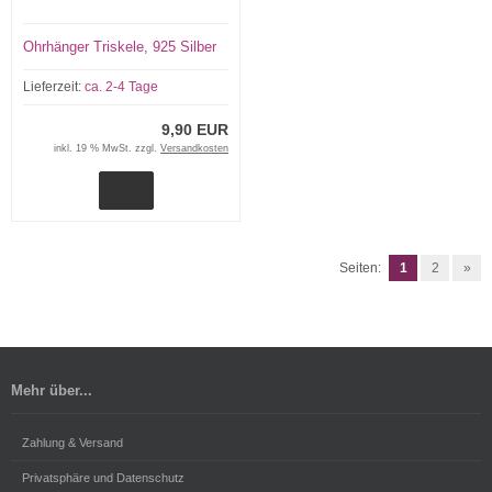
Ohrhänger Triskele, 925 Silber
Lieferzeit:
ca. 2-4 Tage
9,90 EUR
inkl. 19 % MwSt. zzgl.
Versandkosten
Seiten:
1
2
»
Mehr über...
Zahlung & Versand
Privatsphäre und Datenschutz