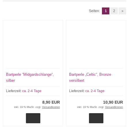
Seiten:
1
2
»
Bartperle “Midgardschlange“,
Bartperle „Celtic“, Bronze
silber
versilbert
Lieferzeit:
ca. 2-4 Tage
Lieferzeit:
ca. 2-4 Tage
8,90 EUR
10,90 EUR
inkl. 19 % MwSt. zzgl.
Versandkosten
inkl. 19 % MwSt. zzgl.
Versandkosten