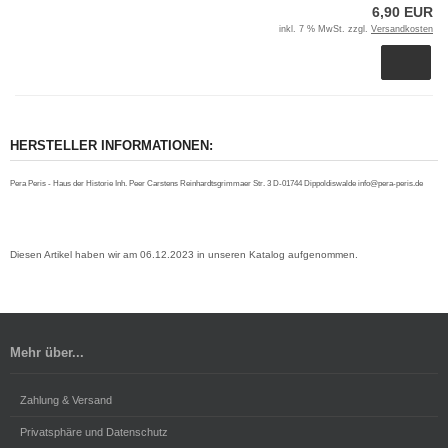
6,90 EUR
inkl. 7 % MwSt. zzgl.
Versandkosten
HERSTELLER INFORMATIONEN:
Pera Peris - Haus der Historie Inh. Peer Carstens Reinhardtsgrimmaer Str. 3 D-01744 Dippoldiswalde info@pera-peris.de
Diesen Artikel haben wir am 06.12.2023 in unseren Katalog aufgenommen.
Mehr über...
Zahlung & Versand
Privatsphäre und Datenschutz