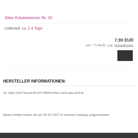
Altes Kräuterwissen Nr. 10
Lieferzeit:
ca. 2-4 Tage
7,90 EUR
inkl. 7 % MwSt. zzgl.
Versandkosten
HERSTELLER INFORMATIONEN:
Joh. Vogler GmbH Saturnstraße 50 D-85609 Aschheim info@vogler-gmbh.de
Diesen Artikel haben wir am 28.12.2017 in unseren Katalog aufgenommen.