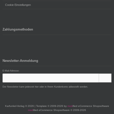
Cookie Einstellungen
Zahlungsmethoden
Newsletter-Anmeldung
E-Mail-Adresse:
Der Newsletter kann jederzeit hier oder in Ihrem Kundenkonto abbestellt werden.
Karfunkel-Verlag © 2026 | Template © 2009-2026 by
mod
ified eCommerce Shopsoftware
mod
ified eCommerce Shopsoftware © 2009-2026