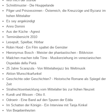
Wol mich der stunde
Schnittmuster - Die Houppelande
Pilger und Prinzessinnen - Österreich, die Kreuzzüge und Byzanz im
hohen Mittelalter
Es sey angekündigt
Anno Domini
Aus der Küche - Agrest
Terminübersicht 2010
Lesepult, Spielbar, Hörbar
Robin Hood - Ein Film spaltet die Gemüter
Hieronymus Bosch - Meister der phantastischen - Bildvision
Mädchen machen tolle Töne - Musikerziehung im venezianischen
Ospedale della Pietà
25 Jahre Scarazula - Von Mittelalterjazz bis Weltmusik
Aktion Wunschkarfunkel
Geschichte oder Geschichten? - Historische Romane als Spiegel der
Zeit
Strafrechtsentwicklung vom Mittelalter bis zur frühen Neuzeit
Kundt und Wissen - Otto II.
Odroerir - Eine Band auf den Spuren der Edda
Im Schatten der Königin - Ein Interview mit Tanja Kinkel
Von Begebenheyten