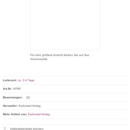
Für eine größere Ansicht klicken Sie auf das
Vorschaubild
Lieferzeit:
ca. 2-4 Tage
Art.Nr.:
KF88
Bewertungen:
(0)
Hersteller:
Karfunkel-Verlag
Mehr Artikel von:
Karfunkel-Verlag
Artikeldatenblatt drucken