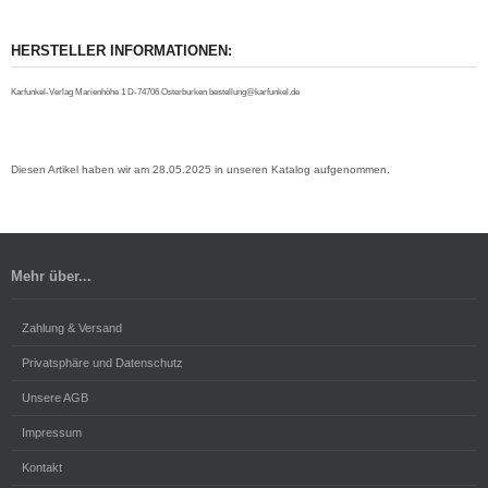
HERSTELLER INFORMATIONEN:
Karfunkel-Verlag Marienhöhe 1 D-74706 Osterburken bestellung@karfunkel.de
Diesen Artikel haben wir am 28.05.2025 in unseren Katalog aufgenommen.
Mehr über...
Zahlung & Versand
Privatsphäre und Datenschutz
Unsere AGB
Impressum
Kontakt