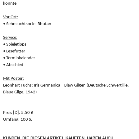
könnte
Vor Ort:
• Sehnsuchtsorte: Bhutan
Service:
• Spieletipps
• Lesefutter
• Terminkalender
• Abschied
Mit Poster:
Leonhart Fuchs: Iris Germanica – Blaw Gilgen (Deutsche Schwertlilie,
Blaue Gilge, 1542)
Preis [D]: 5,50 €
Umfang: 100 S.
KUNDEN, DIE DIESEN ARTIKEL KAUFTEN, HABEN AUCH