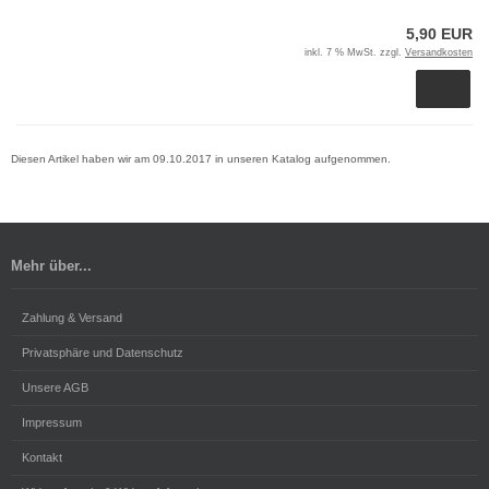
5,90 EUR
inkl. 7 % MwSt. zzgl.
Versandkosten
Diesen Artikel haben wir am 09.10.2017 in unseren Katalog aufgenommen.
Mehr über...
Zahlung & Versand
Privatsphäre und Datenschutz
Unsere AGB
Impressum
Kontakt