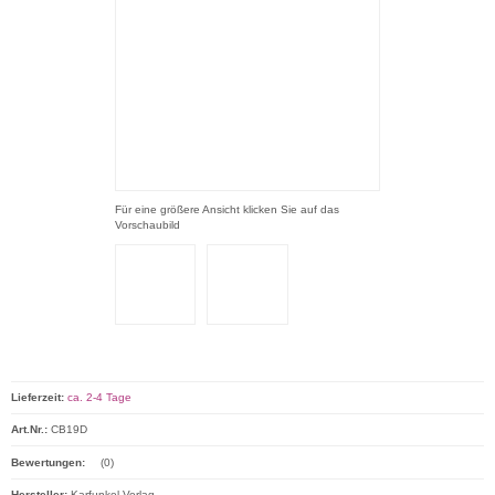
Für eine größere Ansicht klicken Sie auf das
Vorschaubild
Lieferzeit:
ca. 2-4 Tage
Art.Nr.:
CB19D
Bewertungen:
(0)
Hersteller:
Karfunkel-Verlag