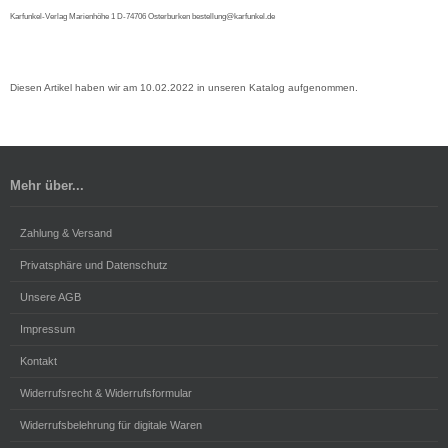
Karfunkel-Verlag Marienhöhe 1 D-74706 Osterburken bestellung@karfunkel.de
Diesen Artikel haben wir am 10.02.2022 in unseren Katalog aufgenommen.
Mehr über...
Zahlung & Versand
Privatsphäre und Datenschutz
Unsere AGB
Impressum
Kontakt
Widerrufsrecht & Widerrufsformular
Widerrufsbelehrung für digitale Waren