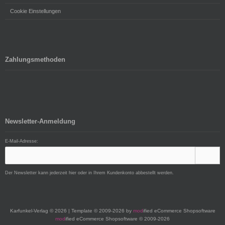
Cookie Einstellungen
Zahlungsmethoden
Newsletter-Anmeldung
E-Mail-Adresse:
Der Newsletter kann jederzeit hier oder in Ihrem Kundenkonto abbestellt werden.
Karfunkel-Verlag © 2026 | Template © 2009-2026 by
mod
ified eCommerce Shopsoftware
mod
ified eCommerce Shopsoftware © 2009-2026