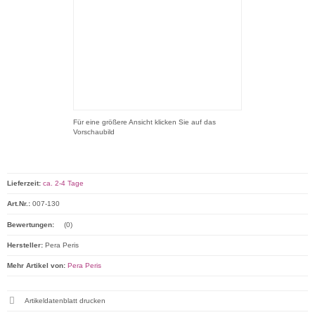
Für eine größere Ansicht klicken Sie auf das
Vorschaubild
Lieferzeit:
ca. 2-4 Tage
Art.Nr.:
007-130
Bewertungen:
(0)
Hersteller:
Pera Peris
Mehr Artikel von:
Pera Peris
Artikeldatenblatt drucken