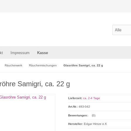
kt
Impressum
Kasse
Räucherwerk
Räuchermischungen
Glasröhre Samigri, ca. 22 g
röhre Samigri, ca. 22 g
Lieferzeit:
ca. 2-4 Tage
Art.Nr.:
483-042
Bewertungen:
(0)
Hersteller:
Edgar Hintze e.K