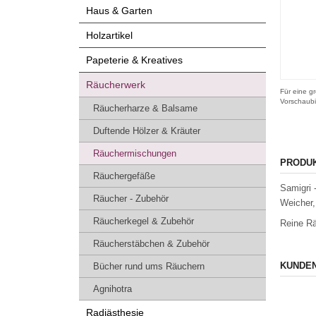
Haus & Garten
Holzartikel
Papeterie & Kreatives
Räucherwerk
Für eine gr
Vorschaubi
Räucherharze & Balsame
Duftende Hölzer & Kräuter
Räuchermischungen
PRODU
Räuchergefäße
Samigri 
Räucher - Zubehör
Weicher,
Räucherkegel & Zubehör
Reine Rä
Räucherstäbchen & Zubehör
KUNDEN
Bücher rund ums Räuchern
Agnihotra
Radiästhesie