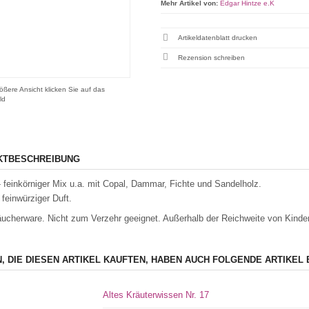
Mehr Artikel von:
Edgar Hintze e.K
Artikeldatenblatt drucken
Rezension schreiben
ößere Ansicht klicken Sie auf das
ld
KTBESCHREIBUNG
- feinkörniger Mix u.a. mit Copal, Dammar, Fichte und Sandelholz.
 feinwürziger Duft.
ucherware. Nicht zum Verzehr geeignet. Außerhalb der Reichweite von Kinder
, DIE DIESEN ARTIKEL KAUFTEN, HABEN AUCH FOLGENDE ARTIKEL 
Altes Kräuterwissen Nr. 17