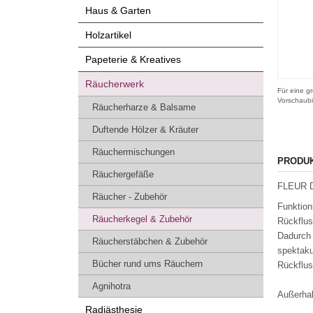
Haus & Garten
Holzartikel
Papeterie & Kreatives
Räucherwerk
Für eine gr
Vorschaubi
Räucherharze & Balsame
Duftende Hölzer & Kräuter
Räuchermischungen
PRODU
Räuchergefäße
FLEUR DE
Räucher - Zubehör
Funktion
Räucherkegel & Zubehör
Rückflus
Dadurch 
Räucherstäbchen & Zubehör
spektaku
Bücher rund ums Räuchern
Rückflus
Agnihotra
Außerhal
Radiästhesie