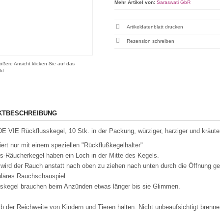
Mehr Artikel von:
Saraswati GbR
Artikeldatenblatt drucken
Rezension schreiben
ößere Ansicht klicken Sie auf das
ld
KTBESCHREIBUNG
 VIE Rückflusskegel, 10 Stk. in der Packung, würziger, harziger und kräuter
iert nur mit einem speziellen "Rückflußkegelhalter"
s-Räucherkegel haben ein Loch in der Mitte des Kegels.
wird der Rauch anstatt nach oben zu ziehen nach unten durch die Öffnung ge
läres Rauchschauspiel.
skegel brauchen beim Anzünden etwas länger bis sie Glimmen.
b der Reichweite von Kindern und Tieren halten. Nicht unbeaufsichtigt brenne