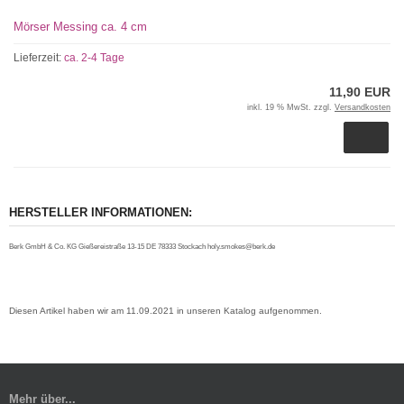
Mörser Messing ca. 4 cm
Lieferzeit:
ca. 2-4 Tage
11,90 EUR
inkl. 19 % MwSt. zzgl.
Versandkosten
HERSTELLER INFORMATIONEN:
Berk GmbH & Co. KG Gießereistraße 13-15 DE 78333 Stockach holy.smokes@berk.de
Diesen Artikel haben wir am 11.09.2021 in unseren Katalog aufgenommen.
Mehr über...