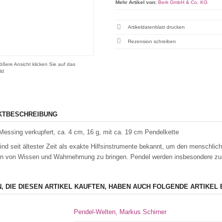
Mehr Artikel von:
Berk GmbH & Co. KG
Artikeldatenblatt drucken
Rezension schreiben
ößere Ansicht klicken Sie auf das
ld
KTBESCHREIBUNG
Messing verkupfert, ca. 4 cm, 16 g, mit ca. 19 cm Pendelkette
ind seit ältester Zeit als exakte Hilfsinstrumente bekannt, um den menschlich
n von Wissen und Wahrnehmung zu bringen. Pendel werden insbesondere zur
, DIE DIESEN ARTIKEL KAUFTEN, HABEN AUCH FOLGENDE ARTIKEL 
Pendel-Welten, Markus Schirner