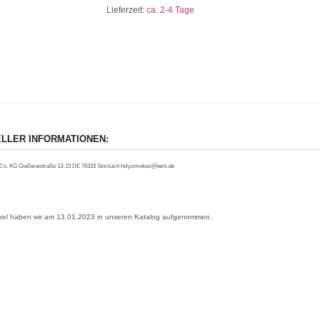
Lieferzeit:
ca. 2-4 Tage
LLER INFORMATIONEN:
o. KG Gießereistraße 13-15 DE 78333 Stockach holy.smokes@berk.de
ikel haben wir am 13.01.2023 in unseren Katalog aufgenommen.