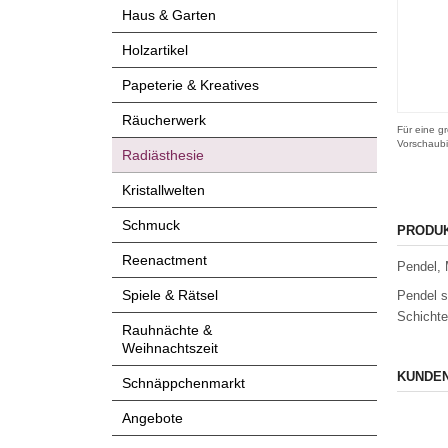
Haus & Garten
Holzartikel
Papeterie & Kreatives
Räucherwerk
Für eine gr
Vorschaubi
Radiästhesie
Kristallwelten
Schmuck
PRODU
Reenactment
Pendel, 
Spiele & Rätsel
Pendel s
Schichte
Rauhnächte &
Weihnachtszeit
KUNDEN
Schnäppchenmarkt
Angebote