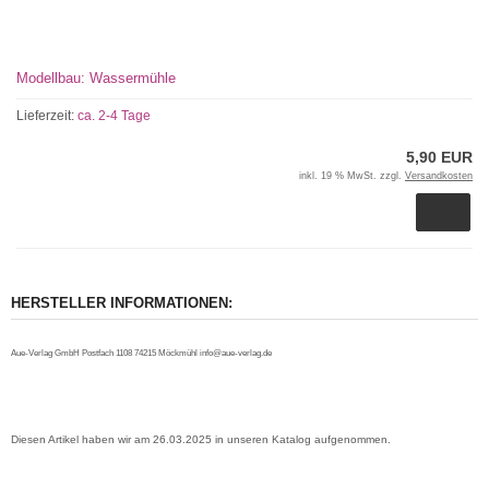
Modellbau: Wassermühle
Lieferzeit:
ca. 2-4 Tage
5,90 EUR
inkl. 19 % MwSt. zzgl.
Versandkosten
HERSTELLER INFORMATIONEN:
Aue-Verlag GmbH Postfach 1108 74215 Möckmühl info@aue-verlag.de
Diesen Artikel haben wir am 26.03.2025 in unseren Katalog aufgenommen.