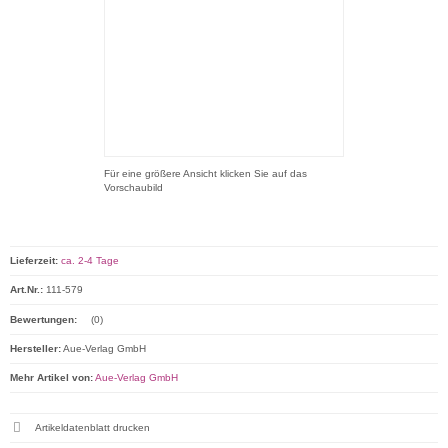
Für eine größere Ansicht klicken Sie auf das
Vorschaubild
Lieferzeit:
ca. 2-4 Tage
Art.Nr.:
111-579
Bewertungen:
(0)
Hersteller:
Aue-Verlag GmbH
Mehr Artikel von:
Aue-Verlag GmbH
Artikeldatenblatt drucken