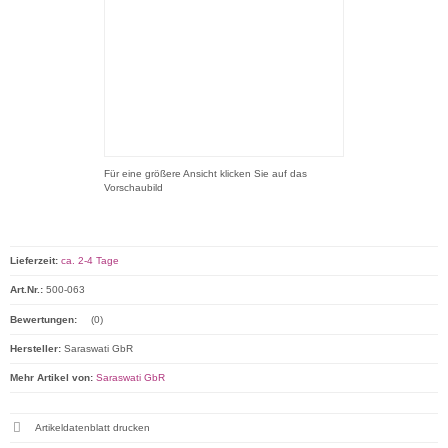
Für eine größere Ansicht klicken Sie auf das
Vorschaubild
Lieferzeit:
ca. 2-4 Tage
Art.Nr.:
500-063
Bewertungen:
(0)
Hersteller:
Saraswati GbR
Mehr Artikel von:
Saraswati GbR
Artikeldatenblatt drucken