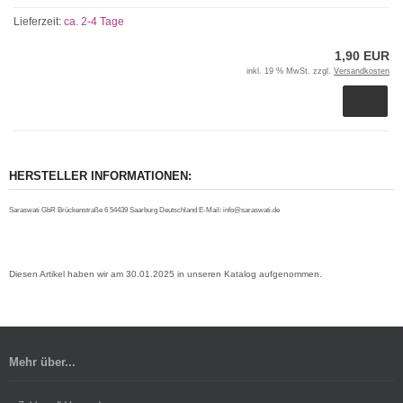
Lieferzeit:
ca. 2-4 Tage
1,90 EUR
inkl. 19 % MwSt. zzgl.
Versandkosten
HERSTELLER INFORMATIONEN:
Saraswati GbR Brückenstraße 6 54439 Saarburg Deutschland E-Mail: info@saraswati.de
Diesen Artikel haben wir am 30.01.2025 in unseren Katalog aufgenommen.
Mehr über...