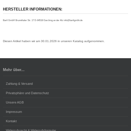
HERSTELLER INFORMATIONEN:
Bartl GmbH Brunnthaler Str. 17 D-84518 Garching an der Alz info@bartlgmbh.de
Diesen Artikel haben wir am 30.01.2026 in unseren Katalog aufgenommen.
Mehr über...
Zahlung & Versand
Privatsphäre und Datenschutz
Unsere AGB
Impressum
Kontakt
Widerrufsrecht & Widerrufsformular