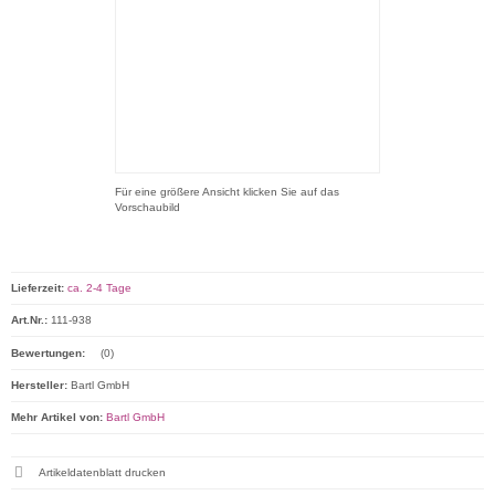
Für eine größere Ansicht klicken Sie auf das
Vorschaubild
Lieferzeit:
ca. 2-4 Tage
Art.Nr.:
111-938
Bewertungen:
(0)
Hersteller:
Bartl GmbH
Mehr Artikel von:
Bartl GmbH
Artikeldatenblatt drucken