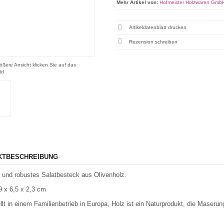
Mehr Artikel von:
Hofmeister Holzwaren Gmb
Artikeldatenblatt drucken
Rezension schreiben
ößere Ansicht klicken Sie auf das
ld
KTBESCHREIBUNG
und robustes Salatbesteck aus Olivenholz.
 x 6,5 x 2,3 cm
llt in einem Familienbetrieb in Europa, Holz ist ein Naturprodukt, die Maseru