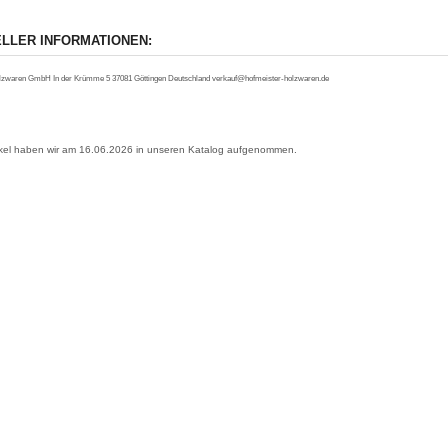
LLER INFORMATIONEN:
lzwaren GmbH In der Krümme 5 37081 Göttingen Deutschland verkauf@hofmeister-holzwaren.de
ikel haben wir am 16.06.2026 in unseren Katalog aufgenommen.