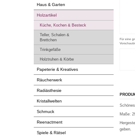
Haus & Garten
Holzartikel
Küche, Kochen & Besteck
Teller, Schalen &
Für eine gr
Brettchen
Vorschaubi
Trinkgefäße
Holztruhen & Körbe
Papeterie & Kreatives
Räucherwerk
Radiästhesie
PRODU
Kristallwelten
Schönes 
Schmuck
Maße: 29
Reenactment
Hergeste
geben.
Spiele & Rätsel