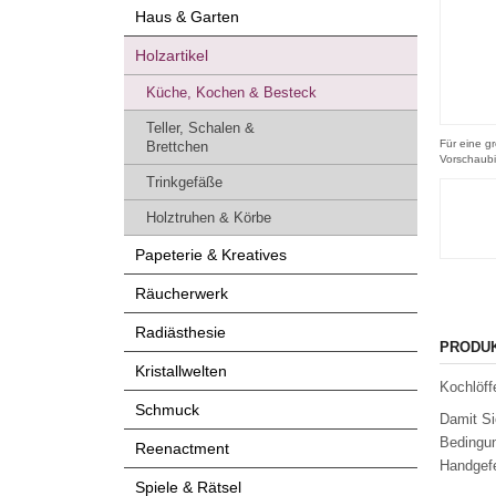
Haus & Garten
Holzartikel
Küche, Kochen & Besteck
Teller, Schalen &
Für eine gr
Brettchen
Vorschaubi
Trinkgefäße
Holztruhen & Körbe
Papeterie & Kreatives
Räucherwerk
Radiästhesie
PRODU
Kristallwelten
Kochlöff
Schmuck
Damit Si
Bedingu
Reenactment
Handgefe
Spiele & Rätsel