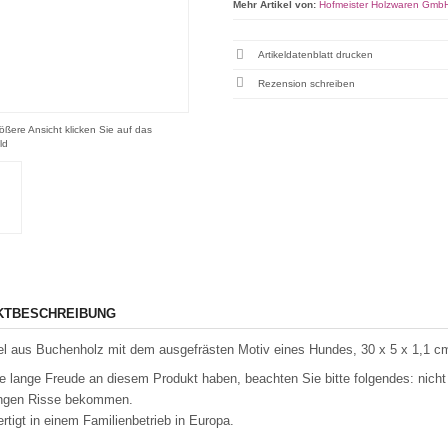
Mehr Artikel von:
Hofmeister Holzwaren Gmb
Artikeldatenblatt drucken
Rezension schreiben
ößere Ansicht klicken Sie auf das
ld
KTBESCHREIBUNG
el aus Buchenholz mit dem ausgefrästen Motiv eines Hundes, 30 x 5 x 1,1 c
e lange Freude an diesem Produkt haben, beachten Sie bitte folgendes: nicht
ngen Risse bekommen.
rtigt in einem Familienbetrieb in Europa.