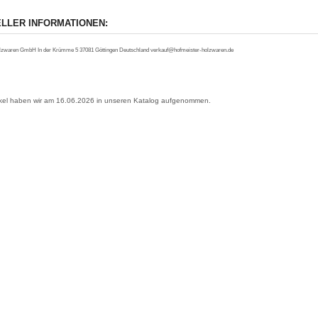
LLER INFORMATIONEN:
lzwaren GmbH In der Krümme 5 37081 Göttingen Deutschland verkauf@hofmeister-holzwaren.de
ikel haben wir am 16.06.2026 in unseren Katalog aufgenommen.