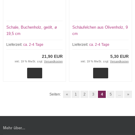
Schale, Buchenholz, geölt, ø
Schäufelchen aus Olivenholz, 9
19,5 cm
cm
Lieferzeit:
ca. 2-4 Tage
Lieferzeit:
ca. 2-4 Tage
21,90 EUR
5,30 EUR
inkl. 19 % MwSt. zzgl.
Versandkosten
inkl. 19 % MwSt. zzgl.
Versandkosten
Seiten:
«
1
2
3
4
5
...
»
Mehr über...