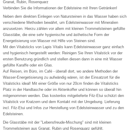
Granat, Rubin, Rosenquarz
Verbinden Sie die Informationen der Edelsteine mit Ihren Getränken!
Neben dem direkten Einlegen von Natursteinen in das Wasser haben sich
verschiedene Methoden bewährt, um Edelsteinwasser mit Mineralien
anzusetzen. Hierzu zählen vor allem mit kleinen Trommelsteinen gefüllte
Glasstäbe, die eine sehr hygienische und ästhetische Form der
Energetisierung von Wasser mit Hilfe von Steinen sind.
Mit den Vitalsticks von Lapis Vitalis kann Edelsteinwasser ganz einfach
und hygienisch hergestellt werden: Reinigen Sie Ihren Vitalstick vor der
ersten Benutzung gründlich und stellen diesen dann in eine mit Wasser
gefüllte Karaffe oder ein Glas.
Auf Reisen, im Büro, im Café - überall dort, wo andere Methoden der
Wasser-Energetisierung zu aufwändig wären, ist der Einsatzort für die
Vitalsticks ideal! Mit einer Größe von nur 20cm finden die Vitalsticks
Platz in der Handtasche oder im Aktenkoffer und können so überall hin
mitgenommen werden. Das kostenlos mitgelieferte Filz-Etui schützt den
Vitalstick vor Kratzern und dem Kontakt mit der Umgebung. Lieferung
incl. Filz-Etui und Infos zur Herstellung von Edelsteinwasser und zu den
Edelsteinen.
Die Glasstäbe mit der "Lebensfreude-Mischung" sind mit kleinen
Trommelsteinen aus Granat, Rubin und Rosenquarz gefühlt.