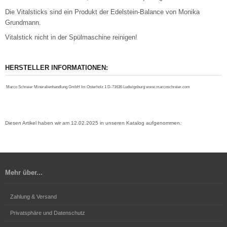
Die Vitalsticks sind ein Produkt der Edelstein-Balance von Monika
Grundmann.
Vitalstick nicht in der Spülmaschine reinigen!
HERSTELLER INFORMATIONEN:
Marco Schreier Mineralienhandlung GmbH Im Osterholz 1 D-71636 Ludwigsburg www.marcoschreier.com
Diesen Artikel haben wir am 12.02.2025 in unseren Katalog aufgenommen.
Mehr über...
Zahlung & Versand
Privatsphäre und Datenschutz