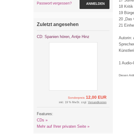
17 Surre
Passwort vergessen?
ANMELDEN
18 Kriti
19 Bürge
20 „Das 
Zuletzt angesehen
21 Einhe
CD: Spanien hören, Antje Hinz
Autorin:
Spreche
Künstler
1 Audio-
Diesen Art
12,00 EUR
Sonderpreis
inkl. 19 % MwSt. zzgl.
Versandkosten
Features:
CDs »
Mehr auf Ihrer privaten Seite »