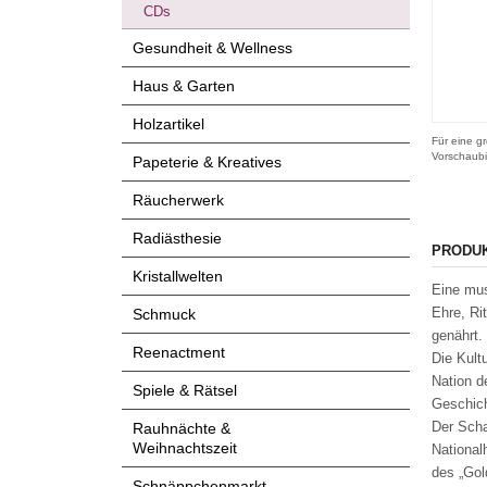
CDs
Gesundheit & Wellness
Haus & Garten
Holzartikel
Für eine gr
Vorschaubi
Papeterie & Kreatives
Räucherwerk
Radiästhesie
PRODU
Kristallwelten
Eine mus
Ehre, Ri
Schmuck
genährt.
Reenactment
Die Kultu
Nation d
Spiele & Rätsel
Geschich
Der Scha
Rauhnächte &
Weihnachtszeit
National
des „Gol
Schnäppchenmarkt