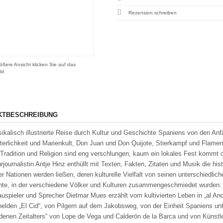
Rezension schreiben
ößere Ansicht klicken Sie auf das
ld
KTBESCHREIBUNG
ikalisch illustrierte Reise durch Kultur und Geschichte Spaniens von den Anf
tterlichkeit und Marienkult, Don Juan und Don Quijote, Stierkampf und Flame
 Tradition und Religion sind eng verschlungen, kaum ein lokales Fest kommt 
rjournalistin Antje Hinz enthüllt mit Texten, Fakten, Zitaten und Musik die his
er Nationen werden ließen, deren kulturelle Vielfalt von seinen unterschiedli
te, in der verschiedene Völker und Kulturen zusammengeschmiedet wurden: 
uspieler und Sprecher Dietmar Mues erzählt vom kultivierten Leben in „al An
helden „El Cid“, von Pilgern auf dem Jakobsweg, von der Einheit Spaniens u
denen Zeitalters“ von Lope de Vega und Calderón de la Barca und von Künstler