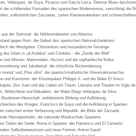
ten, Velásquez, de Goya, Picasso und García Lorca. Dietmar Mues durchstrei
t die schillernden Fassaden des spanischen Modernismus, verschlingt die R
edern, volkstümlichen Zarzuelas, zarten Klavierarabesken und schmerzhafte
e aus der Steinzeit: die Höhlenmalereien von Altamira
stand gegen Rom: die Geburt des spanischen Nationalcharakters
Reich der Westgoten: Christentum und mozarabische Gesänge
g des Islam in „al Andalus“ und Córdoba – die „Zierde der Welt“
e und Wissen: Maimonides, Ha-Levi und die sephardische Kultur
nverehrung und Jakobskult: die christliche Rückeroberung
o monta“ und „Plus ultra“: die spanisch-katholische Universalmonarchie
e und Kunstsinn: der Klosterpalast Philipps II. und der Maler El Greco
uijote, Don Juan und das Leben ein Traum: Literatur und Theater im Siglo de
n, Wirklichkeit und Dekadenz: der Maler Diego Velásquez de Silva
r Bourbonen-Herrschaft: wohldosierte Bildung und Aufklärung
chrecken des Krieges: Francisco de Goya und die Aufklärung in Spanien
en zwischen erster Verfassung und Republik: die Blüte der Zarzuela
ende Heimatportraits: die nationale Musikschule Spaniens
en Tiefen der Seele: Roma in Spanien, der Flamenco und El Camarón
nales Selbstbewusstsein und neue Formen: Antoni Gaudí