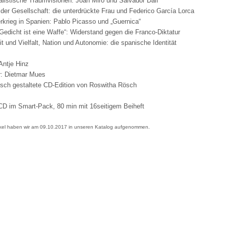
alistische Traumvisionen: Joan Miró und Salvador Dalí
k der Gesellschaft: die unterdrückte Frau und Federico García Lorca
rkrieg in Spanien: Pablo Picasso und „Guernica“
Gedicht ist eine Waffe“: Widerstand gegen die Franco-Diktatur
it und Vielfalt, Nation und Autonomie: die spanische Identität
 Antje Hinz
r: Dietmar Mues
isch gestaltete CD-Edition von Roswitha Rösch
CD im Smart-Pack, 80 min mit 16seitigem Beiheft
ikel haben wir am 09.10.2017 in unseren Katalog aufgenommen.