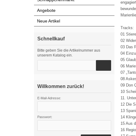
engagier
bewunder
Angebote
Marienli
Neue Artikel
Tracks:
01 Stier
Schnellkauf
02 Wider
03 Das 
Bitte geben Sie die Artikelnummer aus
04 Einzu
unserem Katalog ein.
05 Glaub
06 Marie
07 „Tant
08 Askes
09 Don Q
Willkommen zurück!
10 Schei
11. Unte
E-Mail-Adresse:
12 Die S
13 Spani
14 Kling
Passwort:
15 Aus d
16 Regio