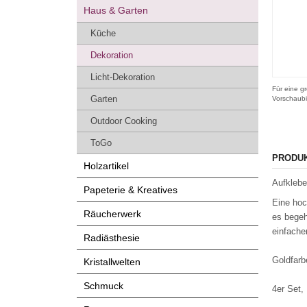
Haus & Garten
Küche
Dekoration
Licht-Dekoration
Für eine gr
Garten
Vorschaubi
Outdoor Cooking
ToGo
PRODU
Holzartikel
Aufklebe
Papeterie & Kreatives
Eine hoc
Räucherwerk
es begeh
einfache
Radiästhesie
Goldfarb
Kristallwelten
Schmuck
4er Set