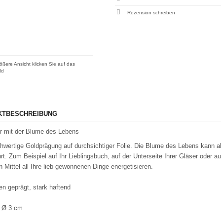
Rezension schreiben
ößere Ansicht klicken Sie auf das
ld
KTBESCHREIBUNG
r mit der Blume des Lebens
hwertige Goldprägung auf durchsichtiger Folie. Die Blume des Lebens kann al
rt. Zum Beispiel auf Ihr Lieblingsbuch, auf der Unterseite Ihrer Gläser oder 
n Mittel all Ihre lieb gewonnenen Dinge energetisieren.
en geprägt, stark haftend
, Ø 3 cm